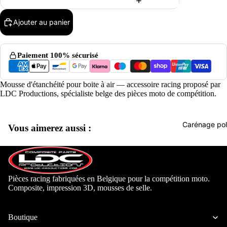
Ajouter au panier
Paiement 100% sécurisé
Mousse d'étanchéité pour boite à air — accessoire racing proposé par
LDC Productions, spécialiste belge des pièces moto de compétition.
Carénage pol
Vous aimerez aussi :
Pièces racing fabriquées en Belgique pour la compétition moto.
Composite, impression 3D, mousses de selle.
Aprilia
Beon Mo
Boutique
Derbi