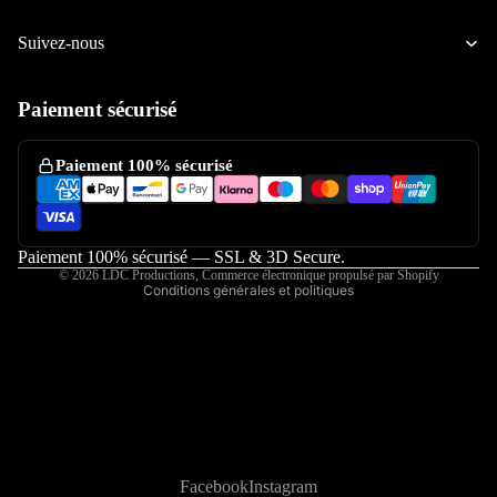
Ducati
Suivez-nous
Honda
Atelier / S
Kawasaki
Paiement sécurisé
Politique de confidentialité
KTM
Politique de remboursement
Paiement 100% sécurisé
Suzuki
Conditions d’utilisation
Yamaha
Mentions légales
Coordonnées
Pocket-b
Paiement 100% sécurisé — SSL & 3D Secure.
© 2026
LDC Productions
,
Commerce électronique propulsé par Shopify
Mini-4-t
Conditions générales et politiques
RS Bidalo
Rimar
Accessoires 
25Power 
Prototyp
Facebook
Instagram