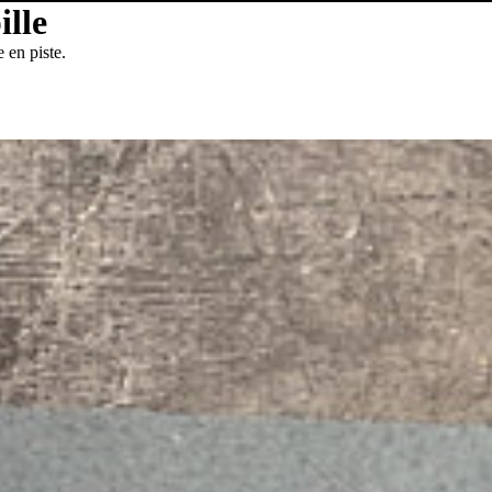
ille
 en piste.