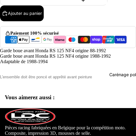
Ajouter au panier
Paiement 100% sécurisé
Garde boue avant Honda RS 125 NF4 origine 88-1992
Garde boue avant Honda RS 125 NF4 origine 1988-1992
Adaptable de 1988-1994
Carénage pol
L'ensemble doit être poncé
et apprêté avant peinture
Vous aimerez aussi :
Aprilia
Beon Mo
Pièces racing fabriquées en Belgique pour la compétition moto.
Composite, impression 3D, mousses de selle.
Derbi