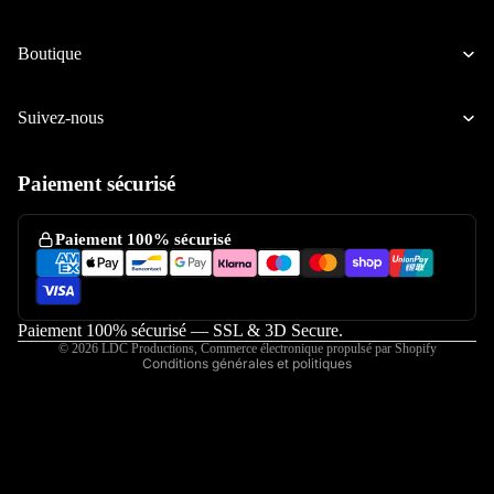
Ducati
Boutique
Honda
Atelier / S
Kawasaki
Suivez-nous
KTM
Suzuki
Paiement sécurisé
Politique de confidentialité
Yamaha
Politique de remboursement
Paiement 100% sécurisé
Pocket-b
Conditions d’utilisation
Mini-4-t
Mentions légales
RS Bidalo
Coordonnées
Paiement 100% sécurisé — SSL & 3D Secure.
© 2026
LDC Productions
,
Commerce électronique propulsé par Shopify
Rimar
Conditions générales et politiques
Accessoires 
25Power 
Prototyp