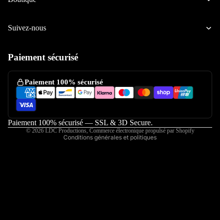
Ducati
Suivez-nous
Honda
Atelier / S
Kawasaki
Paiement sécurisé
KTM
Politique de confidentialité
Politique de remboursement
Suzuki
Paiement 100% sécurisé
Conditions d’utilisation
Yamaha
Mentions légales
Pocket-b
Coordonnées
Paiement 100% sécurisé — SSL & 3D Secure.
Mini-4-t
© 2026
LDC Productions
,
Commerce électronique propulsé par Shopify
Conditions générales et politiques
RS Bidalo
Rimar
Accessoires 
25Power 
Prototyp