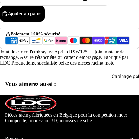
Ajouter au panier
Paiement 100% sécurisé
Joint de carter d'embrayage Aprilia RSW125 — joint moteur de
rechange. Assure l'étanchéité du carter d'embrayage. Fabriqué par
LDC Productions, spécialiste belge des pièces racing moto.
Carénage pol
Vous aimerez aussi :
Pièces racing fabriquées en Belgique pour la compétition moto.
Aprilia
Composite, impression 3D, mousses de selle.
Beon Mo
Derbi
Boutique