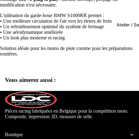
modification n'est nécessaire.
Ducati
L'utilisation du garde-boue BMW S1000RR permet :
Honda
• Une meilleure circulation de l'air vers les étriers de frein
Atelier / S
• Un refroidissement optimisé du système de freinage
Kawasaki
• Une aérodynamique améliorée
• Un look plus moderne et racing
KTM
Solution idéale pour les motos de piste comme pour les préparations
Suzuki
routières.
Yamaha
Pocket-b
Vous aimerez aussi :
Mini-4-t
RS Bidalo
Rimar
Accessoires 
Pièces racing fabriquées en Belgique pour la compétition moto.
25Power 
Composite, impression 3D, mousses de selle.
Prototyp
Boutique