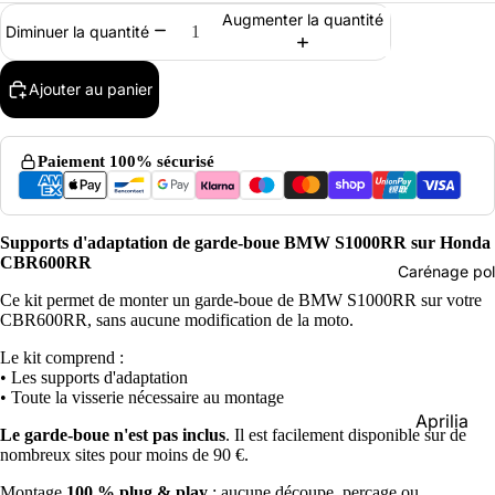
Augmenter la quantité
Diminuer la quantité
Ajouter au panier
Paiement 100% sécurisé
Supports d'adaptation de garde-boue BMW S1000RR sur Honda
CBR600RR
Carénage pol
Ce kit permet de monter un garde-boue de BMW S1000RR sur votre
CBR600RR, sans aucune modification de la moto.
Le kit comprend :
• Les supports d'adaptation
• Toute la visserie nécessaire au montage
Aprilia
Le garde-boue n'est pas inclus
. Il est facilement disponible sur de
nombreux sites pour moins de 90 €.
Beon Mo
Montage
100 % plug & play
: aucune découpe, perçage ou
Derbi